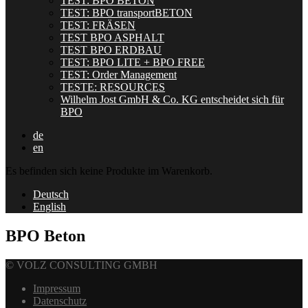
TEST: BPO BETON
TEST: BPO transportBETON
TEST: FRÄSEN
TEST BPO ASPHALT
TEST BPO ERDBAU
TEST: BPO LITE + BPO FREE
TEST: Order Management
TESTE: RESOURCES
Wilhelm Jost GmbH & Co. KG entscheidet sich für
BPO
de
en
Es befinden sich keine Produkte im Warenkorb.
Deutsch
English
BPO Beton
© VOLZ CONSULTING GMBH
Impressum
Datenschutz