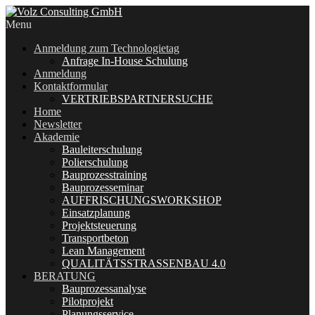
Menu
Anmeldung zum Technologietag
Anfrage In-House Schulung
Anmeldung
Kontaktformular
VERTRIEBSPARTNERSUCHE
Home
Newsletter
Akademie
Bauleiterschulung
Polierschulung
Bauprozesstraining
Bauprozesseminar
AUFFRISCHUNGSWORKSHOP
Einsatzplanung
Projektsteuerung
Transportbeton
Lean Management
QUALITÄTSSTRASSENBAU 4.0
BERATUNG
Bauprozessanalyse
Pilotprojekt
Planungsservice