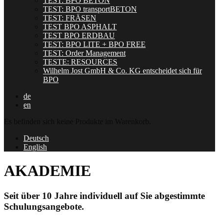
TEST: BPO BETON
TEST: BPO transportBETON
TEST: FRÄSEN
TEST BPO ASPHALT
TEST BPO ERDBAU
TEST: BPO LITE + BPO FREE
TEST: Order Management
TESTE: RESOURCES
Wilhelm Jost GmbH & Co. KG entscheidet sich für
BPO
de
en
Es befinden sich keine Produkte im Warenkorb.
Deutsch
English
AKADEMIE
Seit über 10 Jahre individuell auf Sie abgestimmte
Schulungsangebote.