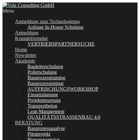
Menu
Anmeldung zum Technologietag
Anfrage In-House Schulung
Anmeldung
Kontaktformular
VERTRIEBSPARTNERSUCHE
Home
Newsletter
Akademie
Bauleiterschulung
Polierschulung
Bauprozesstraining
Bauprozesseminar
AUFFRISCHUNGSWORKSHOP
Einsatzplanung
Projektsteuerung
Transportbeton
Lean Management
QUALITÄTSSTRASSENBAU 4.0
BERATUNG
Bauprozessanalyse
Pilotprojekt
Planungsservice