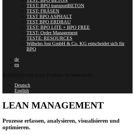
TEST: BPO BETON
TEST: BPO transportBETON
TEST: FRÄSEN
TEST BPO ASPHALT
TEST BPO ERDBAU
TEST: BPO LITE + BPO FREE
TEST: Order Management
TESTE: RESOURCES
Wilhelm Jost GmbH & Co. KG entscheidet sich für
BPO
de
en
Es befinden sich keine Produkte im Warenkorb.
Deutsch
English
LEAN MANAGEMENT
Prozesse erfassen, analysieren, visualisieren und
optimieren.