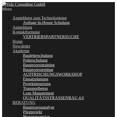
Menu
Anmeldung zum Technologietag
Anfrage In-House Schulung
Anmeldung
Kontaktformular
VERTRIEBSPARTNERSUCHE
Home
Newsletter
Akademie
Bauleiterschulung
Polierschulung
Bauprozesstraining
Bauprozesseminar
AUFFRISCHUNGSWORKSHOP
Einsatzplanung
Projektsteuerung
Transportbeton
Lean Management
QUALITÄTSSTRASSENBAU 4.0
BERATUNG
Bauprozessanalyse
Pilotprojekt
Planungsservice