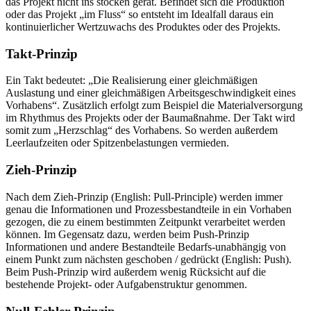
das Projekt nicht ins stocken gerät. Befindet sich die Produktion
oder das Projekt „im Fluss“ so entsteht im Idealfall daraus ein
kontinuierlicher Wertzuwachs des Produktes oder des Projekts.
Takt-Prinzip
Ein Takt bedeutet: „Die Realisierung einer gleichmäßigen
Auslastung und einer gleichmäßigen Arbeitsgeschwindigkeit eines
Vorhabens“. Zusätzlich erfolgt zum Beispiel die Materialversorgung
im Rhythmus des Projekts oder der Baumaßnahme. Der Takt wird
somit zum „Herzschlag“ des Vorhabens. So werden außerdem
Leerlaufzeiten oder Spitzenbelastungen vermieden.
Zieh-Prinzip
Nach dem Zieh-Prinzip (English: Pull-Principle) werden immer
genau die Informationen und Prozessbestandteile in ein Vorhaben
gezogen, die zu einem bestimmten Zeitpunkt verarbeitet werden
können. Im Gegensatz dazu, werden beim Push-Prinzip
Informationen und andere Bestandteile Bedarfs-unabhängig von
einem Punkt zum nächsten geschoben / gedrückt (English: Push).
Beim Push-Prinzip wird außerdem wenig Rücksicht auf die
bestehende Projekt- oder Aufgabenstruktur genommen.