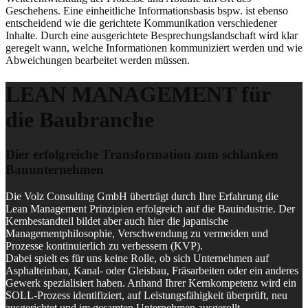
Geschehens. Eine einheitliche Informationsbasis bspw. ist ebenso
entscheidend wie die gerichtete Kommunikation verschiedener
Inhalte. Durch eine ausgerichtete Besprechungslandschaft wird klar
geregelt wann, welche Informationen kommuniziert werden und wie
Abweichungen bearbeitet werden müssen.
LEAN MANAGEMENT für
die Baubranche
Dier erfolgreiche Transformation zum schlanken
Bauunternehmen
Die Volz Consulting GmbH überträgt durch Ihre Erfahrung die
Lean Management Prinzipien erfolgreich auf die Bauindustrie. Der
Kernbestandteil bildet aber auch hier die japanische
Managementphilosophie, Verschwendung zu vermeiden und
Prozesse kontinuierlich zu verbessern (KVP).
Dabei spielt es für uns keine Rolle, ob sich Unternehmen auf
Asphalteinbau, Kanal- oder Gleisbau, Fräsarbeiten oder ein anderes
Gewerk spezialisiert haben. Anhand Ihrer Kernkompetenz wird ein
SOLL-Prozess identifiziert, auf Leistungsfähigkeit überprüft, neu
ausgerichtet und im gesamten Unternehmen ausgerollt.