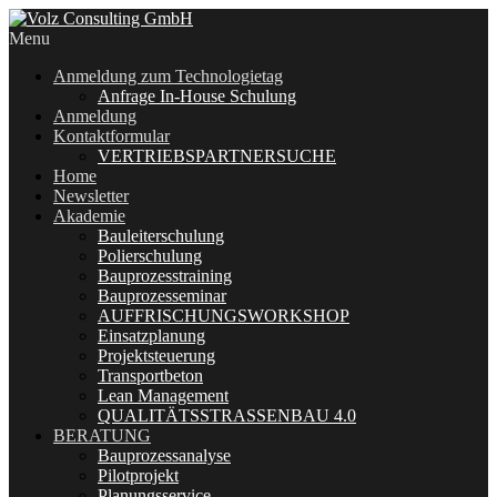
Menu
Anmeldung zum Technologietag
Anfrage In-House Schulung
Anmeldung
Kontaktformular
VERTRIEBSPARTNERSUCHE
Home
Newsletter
Akademie
Bauleiterschulung
Polierschulung
Bauprozesstraining
Bauprozesseminar
AUFFRISCHUNGSWORKSHOP
Einsatzplanung
Projektsteuerung
Transportbeton
Lean Management
QUALITÄTSSTRASSENBAU 4.0
BERATUNG
Bauprozessanalyse
Pilotprojekt
Planungsservice