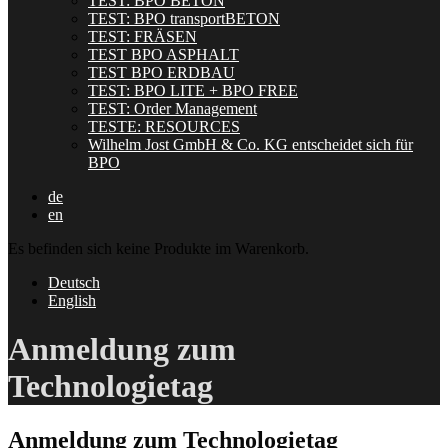
TEST: BPO BETON
TEST: BPO transportBETON
TEST: FRÄSEN
TEST BPO ASPHALT
TEST BPO ERDBAU
TEST: BPO LITE + BPO FREE
TEST: Order Management
TESTE: RESOURCES
Wilhelm Jost GmbH & Co. KG entscheidet sich für
BPO
de
en
Es befinden sich keine Produkte im Warenkorb.
Deutsch
English
Anmeldung zum
Technologietag
Anmeldung zum Technologietag