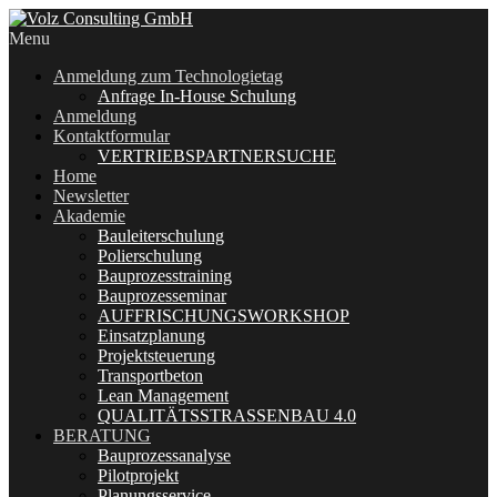
Menu
Anmeldung zum Technologietag
Anfrage In-House Schulung
Anmeldung
Kontaktformular
VERTRIEBSPARTNERSUCHE
Home
Newsletter
Akademie
Bauleiterschulung
Polierschulung
Bauprozesstraining
Bauprozesseminar
AUFFRISCHUNGSWORKSHOP
Einsatzplanung
Projektsteuerung
Transportbeton
Lean Management
QUALITÄTSSTRASSENBAU 4.0
BERATUNG
Bauprozessanalyse
Pilotprojekt
Planungsservice