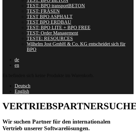
TEST: BPO BETON
TEST: BPO transportBETON
TEST: FRÄSEN
TEST BPO ASPHALT
TEST BPO ERDBAU
TEST: BPO LITE + BPO FREE
TEST: Order Management
TESTE: RESOURCES
Wilhelm Jost GmbH & Co. KG entscheidet sich für
BPO
de
en
Es befinden sich keine Produkte im Warenkorb.
Deutsch
English
VERTRIEBSPARTNERSUCH
Wir suchen Partner für den internationalen
Vertrieb unserer Softwarelösungen.