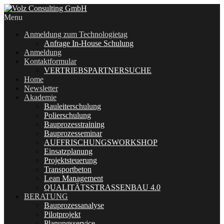
Menu
Anmeldung zum Technologietag
Anfrage In-House Schulung
Anmeldung
Kontaktformular
VERTRIEBSPARTNERSUCHE
Home
Newsletter
Akademie
Bauleiterschulung
Polierschulung
Bauprozesstraining
Bauprozesseminar
AUFFRISCHUNGSWORKSHOP
Einsatzplanung
Projektsteuerung
Transportbeton
Lean Management
QUALITÄTSSTRASSENBAU 4.0
BERATUNG
Bauprozessanalyse
Pilotprojekt
Planungsservice