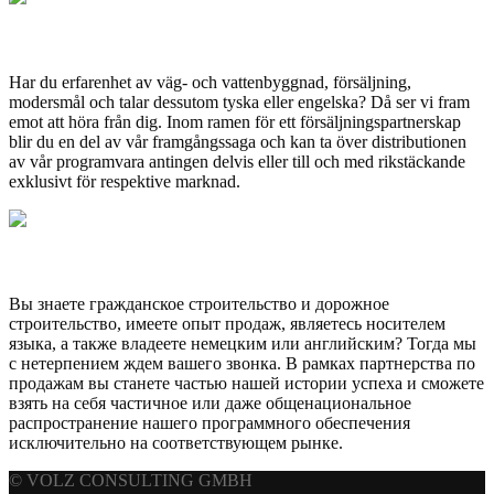
SKANDINAVIEN
Har du erfarenhet av väg- och vattenbyggnad, försäljning,
modersmål och talar dessutom tyska eller engelska? Då ser vi fram
emot att höra från dig. Inom ramen för ett försäljningspartnerskap
blir du en del av vår framgångssaga och kan ta över distributionen
av vår programvara antingen delvis eller till och med rikstäckande
exklusivt för respektive marknad.
ВОСТОЧНАЯ ЕВРОПА
Вы знаете гражданское строительство и дорожное
строительство, имеете опыт продаж, являетесь носителем
языка, а также владеете немецким или английским? Тогда мы
с нетерпением ждем вашего звонка. В рамках партнерства по
продажам вы станете частью нашей истории успеха и сможете
взять на себя частичное или даже общенациональное
распространение нашего программного обеспечения
исключительно на соответствующем рынке.
© VOLZ CONSULTING GMBH