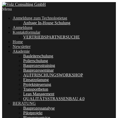
Menu
Anmeldung zum Technologietag
Anfrage In-House Schulung
Anmeldung
Kontaktformular
VERTRIEBSPARTNERSUCHE
Home
Newsletter
Akademie
Bauleiterschulung
Polierschulung
Bauprozesstraining
Bauprozesseminar
AUFFRISCHUNGSWORKSHOP
Einsatzplanung
Projektsteuerung
Transportbeton
Lean Management
QUALITÄTSSTRASSENBAU 4.0
BERATUNG
Bauprozessanalyse
Pilotprojekt
Planungsservice