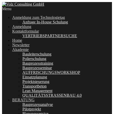
Menu
Anmeldung zum Technologietag
Anfrage In-House Schulung
Anmeldung
Kontaktformular
VERTRIEBSPARTNERSUCHE
Home
Newsletter
Akademie
Bauleiterschulung
Polierschulung
Bauprozesstraining
Bauprozesseminar
AUFFRISCHUNGSWORKSHOP
Einsatzplanung
Projektsteuerung
Transportbeton
Lean Management
QUALITÄTSSTRASSENBAU 4.0
BERATUNG
Bauprozessanalyse
Pilotprojekt
Planungsservice