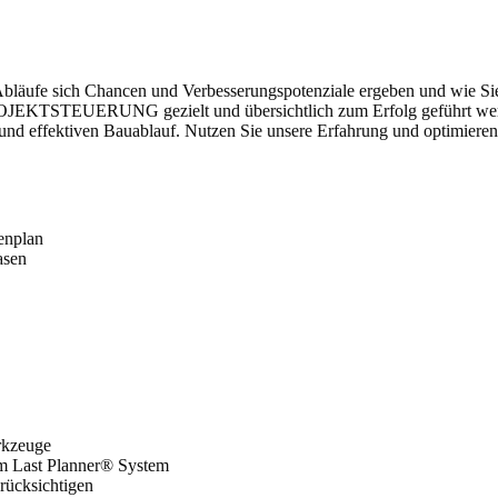
Abläufe sich Chancen und Verbesserungspotenziale ergeben und wie Sie
 PROJEKTSTEUERUNG gezielt und übersichtlich zum Erfolg geführt wer
 und effektiven Bauablauf. Nutzen Sie unsere Erfahrung und optimiere
enplan
asen
rkzeuge
um Last Planner® System
erücksichtigen