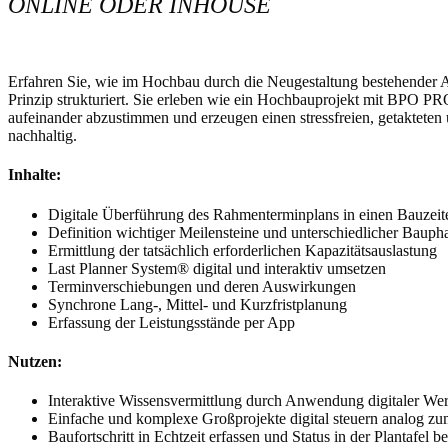
ONLINE ODER INHOUSE
Erfahren Sie, wie im Hochbau durch die Neugestaltung bestehender 
Prinzip strukturiert. Sie erleben wie ein Hochbauprojekt mit BPO
aufeinander abzustimmen und erzeugen einen stressfreien, getakteten
nachhaltig.
Inhalte:
Digitale Überführung des Rahmenterminplans in einen Bauzeit
Definition wichtiger Meilensteine und unterschiedlicher Bauph
Ermittlung der tatsächlich erforderlichen Kapazitätsauslastung
Last Planner System® digital und interaktiv umsetzen
Terminverschiebungen und deren Auswirkungen
Synchrone Lang-, Mittel- und Kurzfristplanung
Erfassung der Leistungsstände per App
Nutzen:
Interaktive Wissensvermittlung durch Anwendung digitaler We
Einfache und komplexe Großprojekte digital steuern analog z
Baufortschritt in Echtzeit erfassen und Status in der Plantafel b