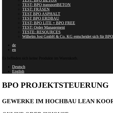
TEST: BPO BETON
TEST: BPO transportBETON
TEST: FRÄSEN
TEST BPO ASPHALT
TEST BPO ERDBAU
TEST: BPO LITE + BPO FREE
TEST: Order Management
TESTE: RESOURCES
Wilhelm Jost GmbH & Co. KG entscheidet sich für BP
de
en
Es befinden sich keine Produkte im Warenkorb.
Deutsch
English
BPO PROJEKTSTEUERUNG
GEWERKE IM HOCHBAU LEAN KOOR