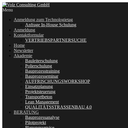
Menu
Anmeldung zum Technologietag
Anfrage In-House Schulung
Anmeldung
Kontaktformular
VERTRIEBSPARTNERSUCHE
Home
Newsletter
Akademie
Bauleiterschulung
Polierschulung
Bauprozesstraining
Bauprozesseminar
AUFFRISCHUNGSWORKSHOP
Einsatzplanung
Projektsteuerung
Transportbeton
Lean Management
QUALITÄTSSTRASSENBAU 4.0
BERATUNG
Bauprozessanalyse
Pilotprojekt
Planungsservice