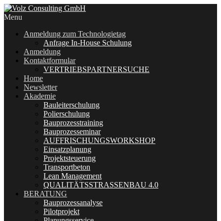
Menu
Anmeldung zum Technologietag
Anfrage In-House Schulung
Anmeldung
Kontaktformular
VERTRIEBSPARTNERSUCHE
Home
Newsletter
Akademie
Bauleiterschulung
Polierschulung
Bauprozesstraining
Bauprozesseminar
AUFFRISCHUNGSWORKSHOP
Einsatzplanung
Projektsteuerung
Transportbeton
Lean Management
QUALITÄTSSTRASSENBAU 4.0
BERATUNG
Bauprozessanalyse
Pilotprojekt
Planungsservice