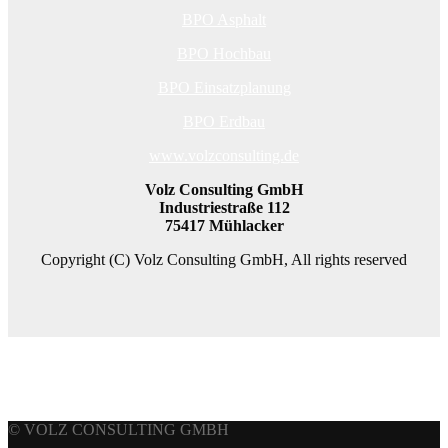
BPO Asphalt
BPO Hochbau
BPO Einsatzplanung
BPO Erdbau
www.volzconsulting.de
Volz Consulting GmbH
Industriestraße 112
75417 Mühlacker
Copyright (C) Volz Consulting GmbH, All rights reserved
© VOLZ CONSULTING GMBH