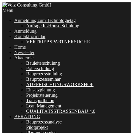
Menu
Anmeldung zum Technologietag
Anfrage In-House Schulung
Anmeldung
Kontaktformular
VERTRIEBSPARTNERSUCHE
Home
Newsletter
Akademie
Bauleiterschulung
Polierschulung
Bauprozesstraining
Bauprozesseminar
AUFFRISCHUNGSWORKSHOP
Einsatzplanung
Projektsteuerung
Transportbeton
Lean Management
QUALITÄTSSTRASSENBAU 4.0
BERATUNG
Bauprozessanalyse
Pilotprojekt
Planungsservice