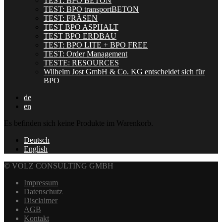
TEST: BPO BETON
TEST: BPO transportBETON
TEST: FRÄSEN
TEST BPO ASPHALT
TEST BPO ERDBAU
TEST: BPO LITE + BPO FREE
TEST: Order Management
TESTE: RESOURCES
Wilhelm Jost GmbH & Co. KG entscheidet sich für
BPO
de
en
Es befinden sich keine Produkte im Warenkorb.
Deutsch
English
© VOLZ CONSULTING GMBH
Impressum
Datenschutz
Disclaimer
AGB
Kontakt