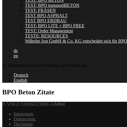
TEST: BPO BETON
TEST: BPO transportBETON
TEST: FRÄSEN
TEST BPO ASPHALT
TEST BPO ERDBAU
TEST: BPO LITE + BPO FREE
TEST: Order Management
TESTE: RESOURCES
Wilhelm Jost GmbH & Co. KG entscheidet sich für BP
de
en
Es befinden sich keine Produkte im Warenkorb.
Deutsch
English
BPO Beton Zitate
© VOLZ CONSULTING GMBH
Impressum
Datenschutz
Disclaimer