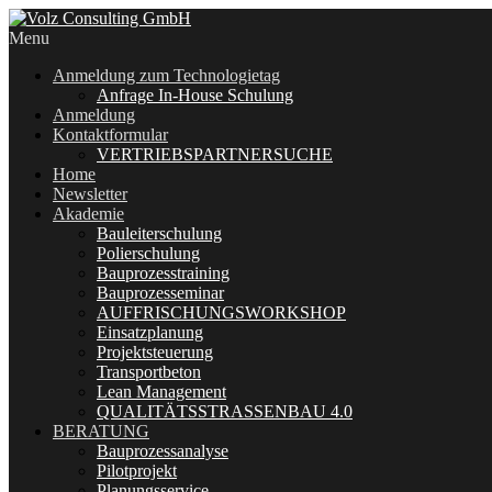
Menu
Anmeldung zum Technologietag
Anfrage In-House Schulung
Anmeldung
Kontaktformular
VERTRIEBSPARTNERSUCHE
Home
Newsletter
Akademie
Bauleiterschulung
Polierschulung
Bauprozesstraining
Bauprozesseminar
AUFFRISCHUNGSWORKSHOP
Einsatzplanung
Projektsteuerung
Transportbeton
Lean Management
QUALITÄTSSTRASSENBAU 4.0
BERATUNG
Bauprozessanalyse
Pilotprojekt
Planungsservice