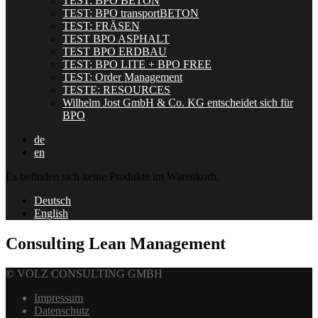
TEST: BPO BETON
TEST: BPO transportBETON
TEST: FRÄSEN
TEST BPO ASPHALT
TEST BPO ERDBAU
TEST: BPO LITE + BPO FREE
TEST: Order Management
TESTE: RESOURCES
Wilhelm Jost GmbH & Co. KG entscheidet sich für
BPO
de
en
Es befinden sich keine Produkte im Warenkorb.
Deutsch
English
Consulting Lean Management
© VOLZ CONSULTING GMBH
Impressum
Datenschutz