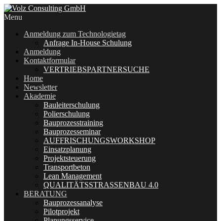
Menu
Anmeldung zum Technologietag
Anfrage In-House Schulung
Anmeldung
Kontaktformular
VERTRIEBSPARTNERSUCHE
Home
Newsletter
Akademie
Bauleiterschulung
Polierschulung
Bauprozesstraining
Bauprozesseminar
AUFFRISCHUNGSWORKSHOP
Einsatzplanung
Projektsteuerung
Transportbeton
Lean Management
QUALITÄTSSTRASSENBAU 4.0
BERATUNG
Bauprozessanalyse
Pilotprojekt
Planungsservice