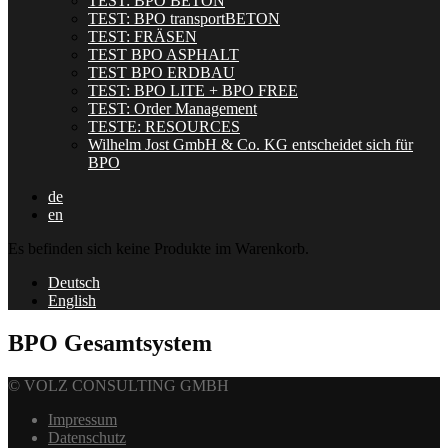
TEST: BPO BETON
TEST: BPO transportBETON
TEST: FRÄSEN
TEST BPO ASPHALT
TEST BPO ERDBAU
TEST: BPO LITE + BPO FREE
TEST: Order Management
TESTE: RESOURCES
Wilhelm Jost GmbH & Co. KG entscheidet sich für
BPO
de
en
Es befinden sich keine Produkte im Warenkorb.
Deutsch
English
BPO Gesamtsystem
© VOLZ CONSULTING GMBH
Impressum
Datenschutz