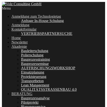
Menu
Anmeldung zum Technologietag
Anfrage In-House Schulung
Anmeldung
Kontaktformular
VERTRIEBSPARTNERSUCHE
Home
Newsletter
Akademie
Bauleiterschulung
Polierschulung
Bauprozesstraining
Bauprozesseminar
AUFFRISCHUNGSWORKSHOP
Einsatzplanung
Projektsteuerung
Transportbeton
Lean Management
QUALITÄTSSTRASSENBAU 4.0
BERATUNG
Bauprozessanalyse
Pilotprojekt
Planungsservice