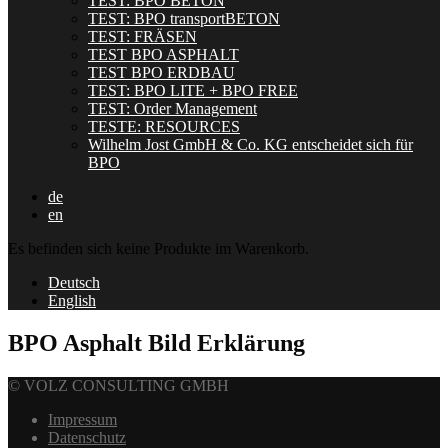
TEST: BPO BETON
TEST: BPO transportBETON
TEST: FRÄSEN
TEST BPO ASPHALT
TEST BPO ERDBAU
TEST: BPO LITE + BPO FREE
TEST: Order Management
TESTE: RESOURCES
Wilhelm Jost GmbH & Co. KG entscheidet sich für
BPO
de
en
Es befinden sich keine Produkte im Warenkorb.
Deutsch
English
BPO Asphalt Bild Erklärung
© VOLZ CONSULTING GMBH
Impressum
Datenschutz