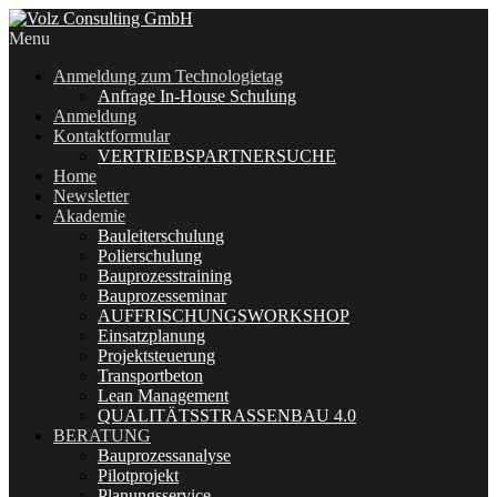
Menu
Anmeldung zum Technologietag
Anfrage In-House Schulung
Anmeldung
Kontaktformular
VERTRIEBSPARTNERSUCHE
Home
Newsletter
Akademie
Bauleiterschulung
Polierschulung
Bauprozesstraining
Bauprozesseminar
AUFFRISCHUNGSWORKSHOP
Einsatzplanung
Projektsteuerung
Transportbeton
Lean Management
QUALITÄTSSTRASSENBAU 4.0
BERATUNG
Bauprozessanalyse
Pilotprojekt
Planungsservice