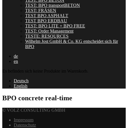
TEST: BPO BETON
TEST: BPO transportBETON
TEST: FRÄSEN
TEST BPO ASPHALT
TEST BPO ERDBAU
TEST: BPO LITE + BPO FREE
TEST: Order Management
TESTE: RESOURCES
Wilhelm Jost GmbH & Co. KG entscheidet sich für
BPO
de
en
Es befinden sich keine Produkte im Warenkorb.
Deutsch
English
BPO concrete real-time
© VOLZ CONSULTING GMBH
Impressum
Datenschutz