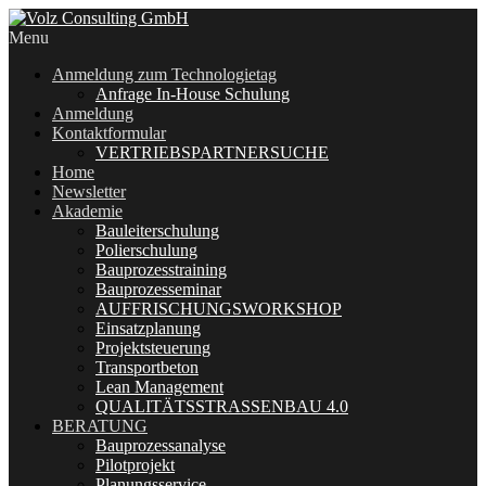
Menu
Anmeldung zum Technologietag
Anfrage In-House Schulung
Anmeldung
Kontaktformular
VERTRIEBSPARTNERSUCHE
Home
Newsletter
Akademie
Bauleiterschulung
Polierschulung
Bauprozesstraining
Bauprozesseminar
AUFFRISCHUNGSWORKSHOP
Einsatzplanung
Projektsteuerung
Transportbeton
Lean Management
QUALITÄTSSTRASSENBAU 4.0
BERATUNG
Bauprozessanalyse
Pilotprojekt
Planungsservice