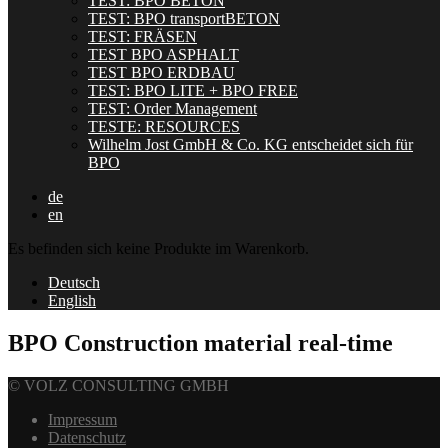
TEST: BPO BETON
TEST: BPO transportBETON
TEST: FRÄSEN
TEST BPO ASPHALT
TEST BPO ERDBAU
TEST: BPO LITE + BPO FREE
TEST: Order Management
TESTE: RESOURCES
Wilhelm Jost GmbH & Co. KG entscheidet sich für
BPO
de
en
Es befinden sich keine Produkte im Warenkorb.
Deutsch
English
BPO Construction material real-time
© VOLZ CONSULTING GMBH
Impressum
Datenschutz