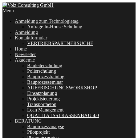
Menu
Anmeldung zum Technologietag
Anfrage In-House Schulung
Anmeldung
Kontaktformular
VERTRIEBSPARTNERSUCHE
Home
Newsletter
Akademie
Bauleiterschulung
Polierschulung
Bauprozesstraining
Bauprozesseminar
AUFFRISCHUNGSWORKSHOP
Einsatzplanung
Projektsteuerung
Transportbeton
Lean Management
QUALITÄTSSTRASSENBAU 4.0
BERATUNG
Bauprozessanalyse
Pilotprojekt
Planungsservice