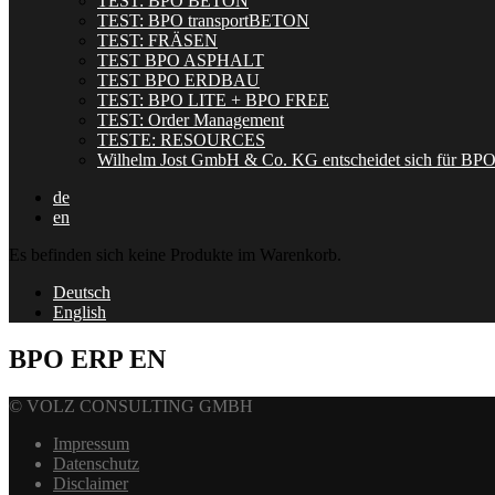
TEST: BPO BETON
TEST: BPO transportBETON
TEST: FRÄSEN
TEST BPO ASPHALT
TEST BPO ERDBAU
TEST: BPO LITE + BPO FREE
TEST: Order Management
TESTE: RESOURCES
Wilhelm Jost GmbH & Co. KG entscheidet sich für BP
de
en
Es befinden sich keine Produkte im Warenkorb.
Deutsch
English
BPO ERP EN
© VOLZ CONSULTING GMBH
Impressum
Datenschutz
Disclaimer