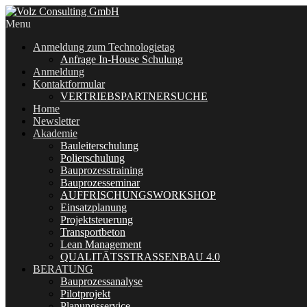
Menu
Anmeldung zum Technologietag
Anfrage In-House Schulung
Anmeldung
Kontaktformular
VERTRIEBSPARTNERSUCHE
Home
Newsletter
Akademie
Bauleiterschulung
Polierschulung
Bauprozesstraining
Bauprozesseminar
AUFFRISCHUNGSWORKSHOP
Einsatzplanung
Projektsteuerung
Transportbeton
Lean Management
QUALITÄTSSTRASSENBAU 4.0
BERATUNG
Bauprozessanalyse
Pilotprojekt
Planungsservice