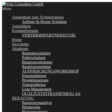
Menu
Anmeldung zum Technologietag
Anfrage In-House Schulung
Anmeldung
Kontaktformular
VERTRIEBSPARTNERSUCHE
Home
Newsletter
Akademie
Bauleiterschulung
Polierschulung
Bauprozesstraining
Bauprozesseminar
AUFFRISCHUNGSWORKSHOP
Einsatzplanung
Projektsteuerung
Transportbeton
Lean Management
QUALITÄTSSTRASSENBAU 4.0
BERATUNG
Bauprozessanalyse
Pilotprojekt
Planungsservice