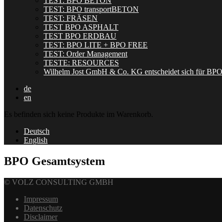
TEST: BPO BETON
TEST: BPO transportBETON
TEST: FRÄSEN
TEST BPO ASPHALT
TEST BPO ERDBAU
TEST: BPO LITE + BPO FREE
TEST: Order Management
TESTE: RESOURCES
Wilhelm Jost GmbH & Co. KG entscheidet sich für BP
de
en
Es befinden sich keine Produkte im Warenkorb.
Deutsch
English
BPO Gesamtsystem
© VOLZ CONSULTING GMBH
Impressum
Datenschutz
Disclaimer