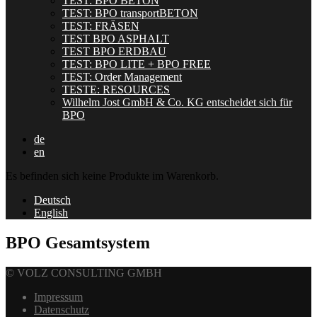
TEST: BPO BETON
TEST: BPO transportBETON
TEST: FRÄSEN
TEST BPO ASPHALT
TEST BPO ERDBAU
TEST: BPO LITE + BPO FREE
TEST: Order Management
TESTE: RESOURCES
Wilhelm Jost GmbH & Co. KG entscheidet sich für
BPO
de
en
Es befinden sich keine Produkte im Warenkorb.
Deutsch
English
BPO Gesamtsystem
© VOLZ CONSULTING GMBH
Impressum
Datenschutz