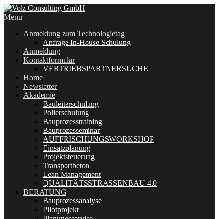
Menu
Anmeldung zum Technologietag
Anfrage In-House Schulung
Anmeldung
Kontaktformular
VERTRIEBSPARTNERSUCHE
Home
Newsletter
Akademie
Bauleiterschulung
Polierschulung
Bauprozesstraining
Bauprozesseminar
AUFFRISCHUNGSWORKSHOP
Einsatzplanung
Projektsteuerung
Transportbeton
Lean Management
QUALITÄTSSTRASSENBAU 4.0
BERATUNG
Bauprozessanalyse
Pilotprojekt
Planungsservice