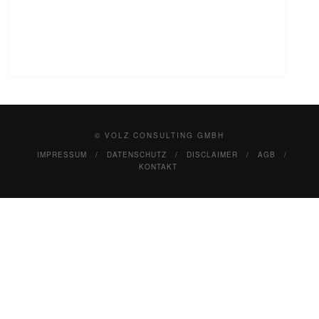
© VOLZ CONSULTING GMBH
IMPRESSUM
DATENSCHUTZ
DISCLAIMER
AGB
KONTAKT