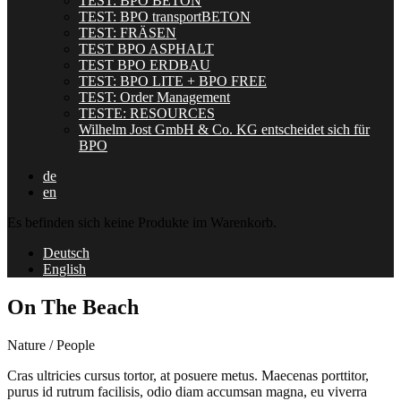
TEST: BPO BETON
TEST: BPO transportBETON
TEST: FRÄSEN
TEST BPO ASPHALT
TEST BPO ERDBAU
TEST: BPO LITE + BPO FREE
TEST: Order Management
TESTE: RESOURCES
Wilhelm Jost GmbH & Co. KG entscheidet sich für
BPO
de
en
Es befinden sich keine Produkte im Warenkorb.
Deutsch
English
On The Beach
Nature / People
Cras ultricies cursus tortor, at posuere metus. Maecenas porttitor,
purus id rutrum facilisis, odio diam accumsan magna, eu viverra