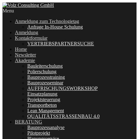
Menu
Anmeldung zum Technologietag
Anfrage In-House Schulung
Anmeldung
Kontaktformular
VERTRIEBSPARTNERSUCHE
Home
Newsletter
Akademie
Bauleiterschulung
Polierschulung
Bauprozesstraining
Bauprozesseminar
AUFFRISCHUNGSWORKSHOP
Einsatzplanung
Projektsteuerung
Transportbeton
Lean Management
QUALITÄTSSTRASSENBAU 4.0
BERATUNG
Bauprozessanalyse
Pilotprojekt
Planungsservice