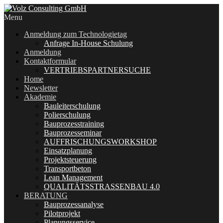
Menu
Anmeldung zum Technologietag
Anfrage In-House Schulung
Anmeldung
Kontaktformular
VERTRIEBSPARTNERSUCHE
Home
Newsletter
Akademie
Bauleiterschulung
Polierschulung
Bauprozesstraining
Bauprozesseminar
AUFFRISCHUNGSWORKSHOP
Einsatzplanung
Projektsteuerung
Transportbeton
Lean Management
QUALITÄTSSTRASSENBAU 4.0
BERATUNG
Bauprozessanalyse
Pilotprojekt
Planungsservice