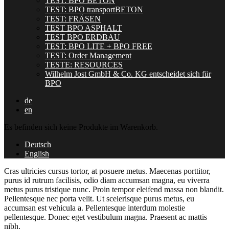
TEST: BPO BETON
TEST: BPO transportBETON
TEST: FRÄSEN
TEST BPO ASPHALT
TEST BPO ERDBAU
TEST: BPO LITE + BPO FREE
TEST: Order Management
TESTE: RESOURCES
Wilhelm Jost GmbH & Co. KG entscheidet sich für
BPO
de
en
Es befinden sich keine Produkte im Warenkorb.
Deutsch
English
Cras ultricies cursus tortor, at posuere metus. Maecenas porttitor,
purus id rutrum facilisis, odio diam accumsan magna, eu viverra
metus purus tristique nunc. Proin tempor eleifend massa non blandit.
Pellentesque nec porta velit. Ut scelerisque purus metus, eu
accumsan est vehicula a. Pellentesque interdum molestie
pellentesque. Donec eget vestibulum magna. Praesent ac mattis
nibh.