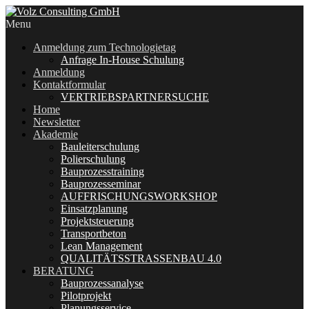
Menu
Anmeldung zum Technologietag
Anfrage In-House Schulung
Anmeldung
Kontaktformular
VERTRIEBSPARTNERSUCHE
Home
Newsletter
Akademie
Bauleiterschulung
Polierschulung
Bauprozesstraining
Bauprozesseminar
AUFFRISCHUNGSWORKSHOP
Einsatzplanung
Projektsteuerung
Transportbeton
Lean Management
QUALITÄTSSTRASSENBAU 4.0
BERATUNG
Bauprozessanalyse
Pilotprojekt
Planungsservice