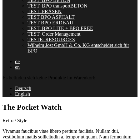
TEST: BPO BETON
TEST: BPO transportBETON
TEST: FRÄSEN
TEST BPO ASPHALT
TEST BPO ERDBAU
TEST: BPO LITE + BPO FREE
TEST: Order Management
TESTE: RESOURCES
Wilhelm Jost GmbH & Co. KG entscheidet sich für
BPO
de
en
Es befinden sich keine Produkte im Warenkorb.
Deutsch
English
The Pocket Watch
Retro / Style
Vivamus faucibus vitae libero pretium facilisis. Nullam dui,
vestibulum mattis sollicitudin a, tempor ut quam. Nam fermentum