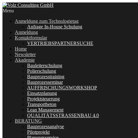
Menu
Anmeldung zum Technologietag
Anfrage In-House Schulung
Anmeldung
Kontaktformular
VERTRIEBSPARTNERSUCHE
Home
Newsletter
Akademie
Bauleiterschulung
Polierschulung
Bauprozesstraining
Bauprozesseminar
AUFFRISCHUNGSWORKSHOP
Einsatzplanung
Projektsteuerung
Transportbeton
Lean Management
QUALITÄTSSTRASSENBAU 4.0
BERATUNG
Bauprozessanalyse
Pilotprojekt
Planungsservice