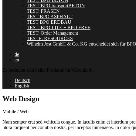
TEST: BPO BETON
TEST: BPO transportBETON
TEST: FRÄSEN
TEST BPO ASPHALT
TEST BPO ERDBAU
TEST: BPO LITE + BPO FREE
TEST: Order Management
TESTE: RESOURCES
Wilhelm Jost GmbH & Co. KG entscheidet sich für BP
de
en
Es befinden sich keine Produkte im Warenkorb.
Deutsch
English
Web Design
Mobile / Web
Nam semper erat sed vehicula congue. In iaculis enim et interdum preti
litora torquent per conubia nostra, per inceptos himenaeos. In dolor 