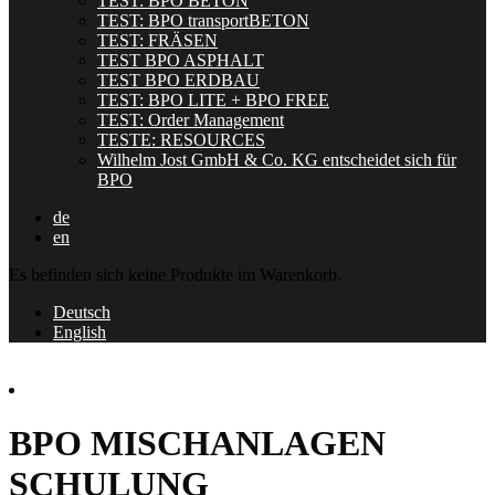
TEST: BPO BETON
TEST: BPO transportBETON
TEST: FRÄSEN
TEST BPO ASPHALT
TEST BPO ERDBAU
TEST: BPO LITE + BPO FREE
TEST: Order Management
TESTE: RESOURCES
Wilhelm Jost GmbH & Co. KG entscheidet sich für
BPO
de
en
Es befinden sich keine Produkte im Warenkorb.
Deutsch
English
BPO MISCHANLAGEN
SCHULUNG