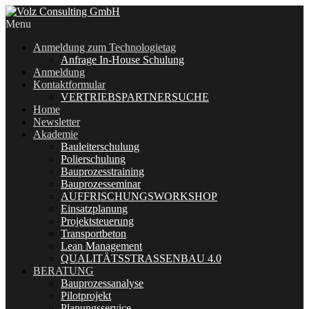
Menu
Anmeldung zum Technologietag
Anfrage In-House Schulung
Anmeldung
Kontaktformular
VERTRIEBSPARTNERSUCHE
Home
Newsletter
Akademie
Bauleiterschulung
Polierschulung
Bauprozesstraining
Bauprozesseminar
AUFFRISCHUNGSWORKSHOP
Einsatzplanung
Projektsteuerung
Transportbeton
Lean Management
QUALITÄTSSTRASSENBAU 4.0
BERATUNG
Bauprozessanalyse
Pilotprojekt
Planungsservice