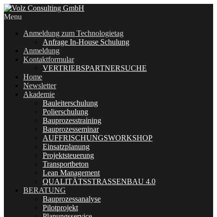
Menu
Anmeldung zum Technologietag
Anfrage In-House Schulung
Anmeldung
Kontaktformular
VERTRIEBSPARTNERSUCHE
Home
Newsletter
Akademie
Bauleiterschulung
Polierschulung
Bauprozesstraining
Bauprozesseminar
AUFFRISCHUNGSWORKSHOP
Einsatzplanung
Projektsteuerung
Transportbeton
Lean Management
QUALITÄTSSTRASSENBAU 4.0
BERATUNG
Bauprozessanalyse
Pilotprojekt
Planungsservice