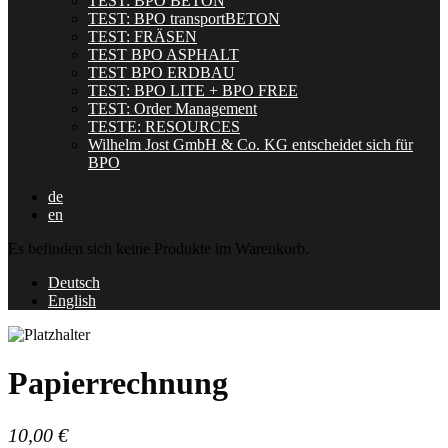
TEST: BPO BETON
TEST: BPO transportBETON
TEST: FRÄSEN
TEST BPO ASPHALT
TEST BPO ERDBAU
TEST: BPO LITE + BPO FREE
TEST: Order Management
TESTE: RESOURCES
Wilhelm Jost GmbH & Co. KG entscheidet sich für
BPO
de
en
Es befinden sich keine Produkte im Warenkorb.
Deutsch
English
Papierrechnung
10,00
€