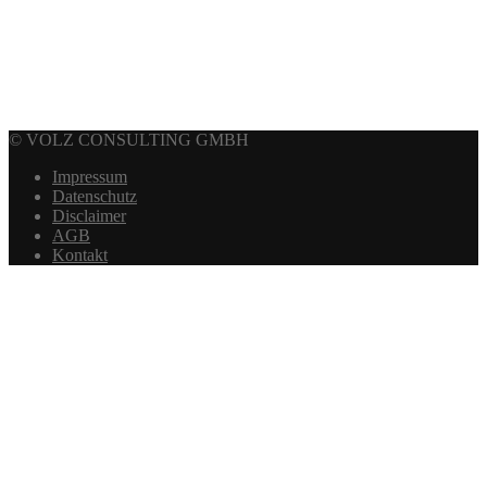
690,00
€
Ausführung
wählen
© VOLZ CONSULTING GMBH
Impressum
Datenschutz
Disclaimer
AGB
Kontakt