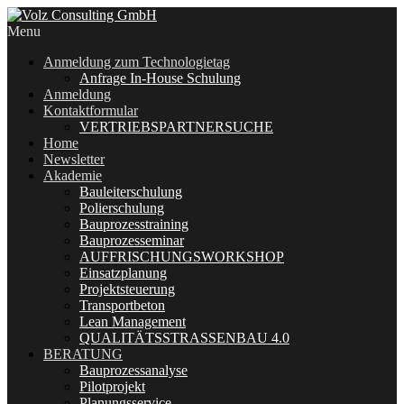
Menu
Anmeldung zum Technologietag
Anfrage In-House Schulung
Anmeldung
Kontaktformular
VERTRIEBSPARTNERSUCHE
Home
Newsletter
Akademie
Bauleiterschulung
Polierschulung
Bauprozesstraining
Bauprozesseminar
AUFFRISCHUNGSWORKSHOP
Einsatzplanung
Projektsteuerung
Transportbeton
Lean Management
QUALITÄTSSTRASSENBAU 4.0
BERATUNG
Bauprozessanalyse
Pilotprojekt
Planungsservice