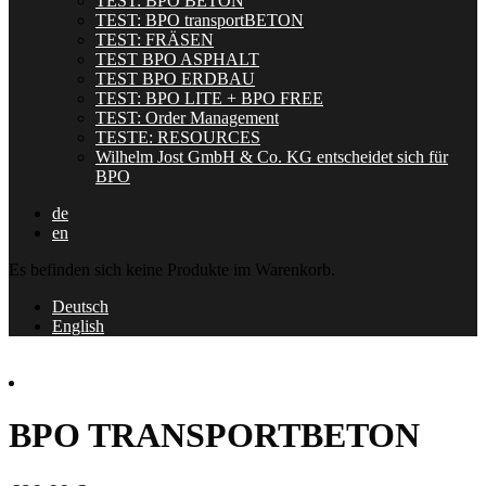
TEST: BPO BETON
TEST: BPO transportBETON
TEST: FRÄSEN
TEST BPO ASPHALT
TEST BPO ERDBAU
TEST: BPO LITE + BPO FREE
TEST: Order Management
TESTE: RESOURCES
Wilhelm Jost GmbH & Co. KG entscheidet sich für
BPO
de
en
Es befinden sich keine Produkte im Warenkorb.
Deutsch
English
BPO TRANSPORTBETON