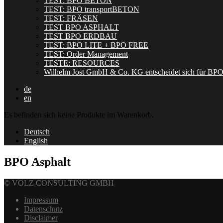
TEST: BPO BETON
TEST: BPO transportBETON
TEST: FRÄSEN
TEST BPO ASPHALT
TEST BPO ERDBAU
TEST: BPO LITE + BPO FREE
TEST: Order Management
TESTE: RESOURCES
Wilhelm Jost GmbH & Co. KG entscheidet sich für BP
de
en
Es befinden sich keine Produkte im Warenkorb.
Deutsch
English
BPO Asphalt
© VOLZ CONSULTING GMBH
Impressum
Datenschutz
Disclaimer