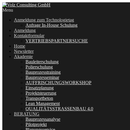
Menu
Anmeldung zum Technologietag
Anfrage In-House Schulung
Anmeldung
Kontaktformular
VERTRIEBSPARTNERSUCHE
Home
Newsletter
Akademie
Bauleiterschulung
Polierschulung
Bauprozesstraining
Bauprozesseminar
AUFFRISCHUNGSWORKSHOP
Einsatzplanung
Projektsteuerung
Transportbeton
Lean Management
QUALITÄTSSTRASSENBAU 4.0
BERATUNG
Bauprozessanalyse
Pilotprojekt
Planungsservice